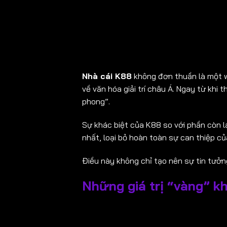
Nhà cái K88
không đơn thuần là một we
về văn hóa giải trí châu Á. Ngay từ khi
phong”.
Sự khác biệt của K88 so với phần còn l
nhất, loại bỏ hoàn toàn sự can thiệp củ
Điều này không chỉ tạo nên sự tin tưởn
Những giá trị “vàng” kh