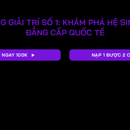
G GIẢI TRÍ SỐ 1: KHÁM PHÁ HỆ 
ĐẲNG CẤP QUỐC TẾ
 NGAY 100K
NẠP 1 ĐƯỢC 2 