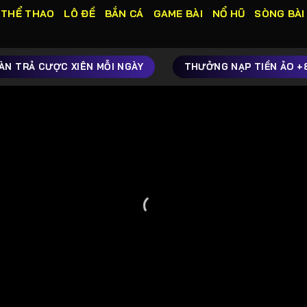
THỂ THAO
LÔ ĐỀ
BẮN CÁ
GAME BÀI
NỔ HŨ
SÒNG BÀI
ÀN TRẢ CƯỢC XIÊN MỖI NGÀY
THƯỞNG NẠP TIỀN ẢO +