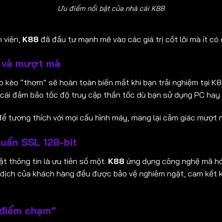
Ưu điểm nổi bật của nhà cái K88
h viên,
K88
đã đầu tư mạnh mẽ vào các giá trị cốt lõi mà ít có 
c và mượt mà
vào kèo “thơm” sẽ hoàn toàn biến mất khi bạn trải nghiệm tại 
à cái đảm bảo tốc độ truy cập thần tốc dù bạn sử dụng PC hay
để tương thích với mọi cấu hình máy, mang lại cảm giác mượt
huẩn SSL 128-bit
mật thông tin là ưu tiên số một.
K88
ứng dụng công nghệ mã hóa
ao dịch của khách hàng đều được bảo vệ nghiêm ngặt, cam kết k
 điểm chạm”