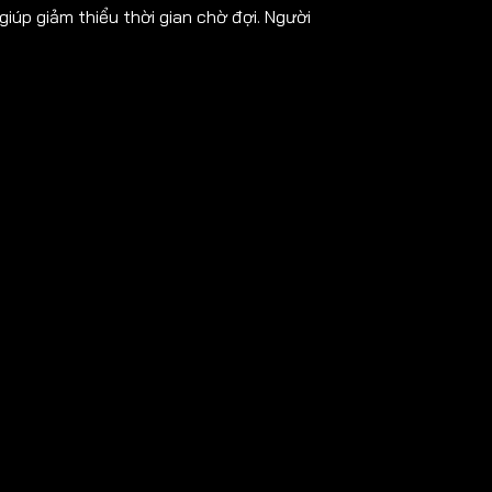
iúp giảm thiểu thời gian chờ đợi. Người