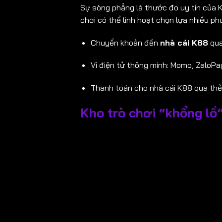
Sự sòng phẳng là thước đo uy tín của K8
chơi có thể linh hoạt chọn lựa nhiều p
Chuyển khoản đến
nhà cái K88
qua
Ví điện tử thông minh: Momo, ZaloPay
Thanh toán cho nhà cái K88 qua thẻ 
Kho trò chơi “khổng lồ