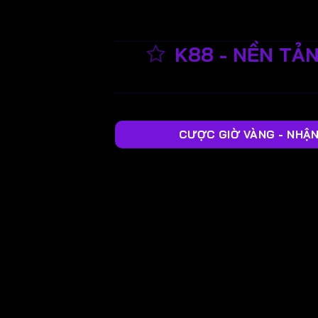
K88 - NỀN TẢN
CƯỢC GIỜ VÀNG - NHẬN